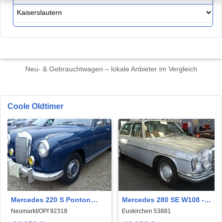
Neu- & Gebrauchtwagen – lokale Anbieter im Vergleich
Coole Oldtimer
Mercedes 220 S Ponton
Mercedes 280 SE W108 -
W180 Oldtimer H-Kennz.
OLDTIMER
Neumarkt/OPf 92318
Euskirchen 53881
fahrbereit