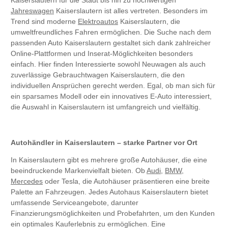
Kaiserslautern für die Stadt bis hin zu hochwertigen
Jahreswagen
Kaiserslautern ist alles vertreten. Besonders im
Trend sind moderne
Elektroautos
Kaiserslautern, die
umweltfreundliches Fahren ermöglichen. Die Suche nach dem
passenden Auto Kaiserslautern gestaltet sich dank zahlreicher
Online-Plattformen und Inserat-Möglichkeiten besonders
einfach. Hier finden Interessierte sowohl Neuwagen als auch
zuverlässige Gebrauchtwagen Kaiserslautern, die den
individuellen Ansprüchen gerecht werden. Egal, ob man sich für
ein sparsames Modell oder ein innovatives E-Auto interessiert,
die Auswahl in Kaiserslautern ist umfangreich und vielfältig.
Autohändler in Kaiserslautern – starke Partner vor Ort
In Kaiserslautern gibt es mehrere große Autohäuser, die eine
beeindruckende Markenvielfalt bieten. Ob
Audi
,
BMW
,
Mercedes
oder Tesla, die Autohäuser präsentieren eine breite
Palette an Fahrzeugen. Jedes Autohaus Kaiserslautern bietet
umfassende Serviceangebote, darunter
Finanzierungsmöglichkeiten und Probefahrten, um den Kunden
ein optimales Kauferlebnis zu ermöglichen. Eine