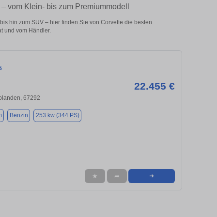
e – vom Klein- bis zum Premiummodell
is hin zum SUV – hier finden Sie von Corvette die besten
at und vom Händler.
5
22.455 €
olanden, 67292
m
Benzin
253 kw (344 PS)
★
➦
➜