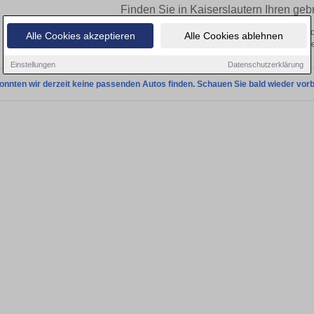
Finden Sie in Kaiserslautern Ihren ge
Sie in Kaiserslautern einen Citroën SM Gebrauchtwagen? Entdecken Sie gebrau
Alle Cookies akzeptieren
Alle Cookies ablehnen
von privat und vom Händle
Einstellungen
Datenschutzerklärung
onnten wir derzeit keine passenden Autos finden. Schauen Sie bald wieder vorb