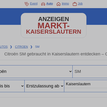
Event
Auto
Immo
Job
ANZEIGEN
MARKT-
KAISERSLAUTERN
UTOS
❯
CITROEN
❯
SM
Citroën SM gebraucht in Kaiserslautern entdecken –