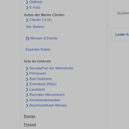
❯ Oldtimer
❯ E-Auto
Suchen 
Autos der Marke Citroën
❯ Citroën C4 (4)
Alle Marken
Leider k
Messen & Events
Experten finden
Orte im Umkreis
❯ Neustadt an der Weinstraße
❯ Pirmasens
❯ Bad Dürkheim
❯ Eisenberg (Pfalz)
❯ Landstuhl
❯ Ramstein-Miesenbach
❯ Kirchheimbolanden
❯ Bruchmühlbach-Miesau
Events
Freizeit