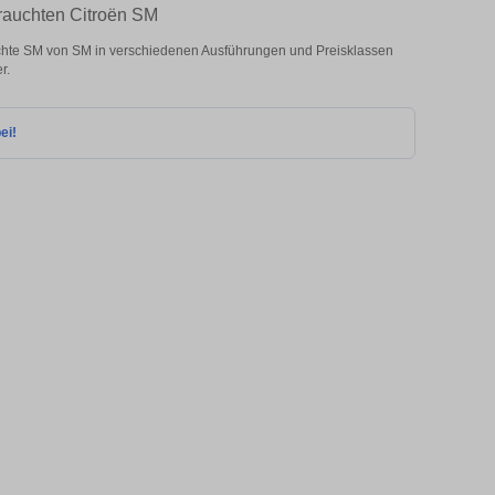
brauchten Citroën SM
chte SM von SM in verschiedenen Ausführungen und Preisklassen
r.
ei!