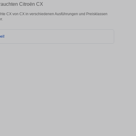
brauchten Citroën CX
chte CX von CX in verschiedenen Ausführungen und Preisklassen
r.
ei!