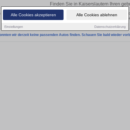
Finden Sie in Kaiserslautern Ihren ge
 Sie in Kaiserslautern einen Citroën CX Gebrauchtwagen? Entdecken Sie gebrau
Alle Cookies akzeptieren
Alle Cookies ablehnen
von privat und vom Händle
Einstellungen
Datenschutzerklärung
onnten wir derzeit keine passenden Autos finden. Schauen Sie bald wieder vorb