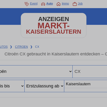
Event
Auto
Immo
Job
ANZEIGEN
MARKT-
KAISERSLAUTERN
UTOS
❯
CITROEN
❯
CX
Citroën CX gebraucht in Kaiserslautern entdecken –