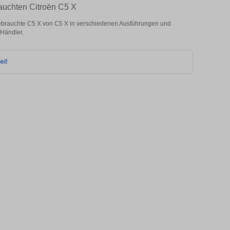
rauchten Citroën C5 X
ebrauchte C5 X von C5 X in verschiedenen Ausführungen und
 Händler.
ei!