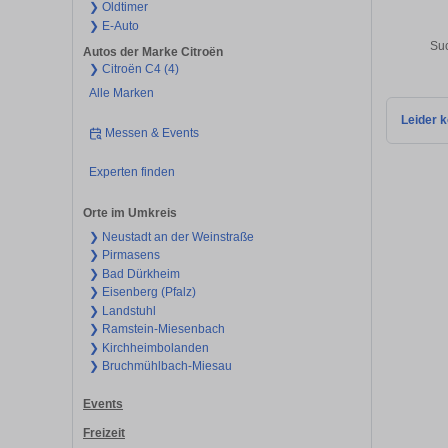
❯ Oldtimer
❯ E-Auto
Suc
Autos der Marke Citroën
❯ Citroën C4 (4)
Alle Marken
Leider k
Messen & Events
Experten finden
Orte im Umkreis
❯ Neustadt an der Weinstraße
❯ Pirmasens
❯ Bad Dürkheim
❯ Eisenberg (Pfalz)
❯ Landstuhl
❯ Ramstein-Miesenbach
❯ Kirchheimbolanden
❯ Bruchmühlbach-Miesau
Events
Freizeit