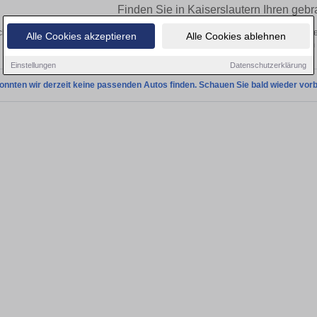
Finden Sie in Kaiserslautern Ihren geb
hen Sie in Kaiserslautern einen Citroën C5 X Gebrauchtwagen? Entdecken Sie g
Alle Cookies akzeptieren
Alle Cookies ablehnen
Preisklassen von privat und vom
Einstellungen
Datenschutzerklärung
onnten wir derzeit keine passenden Autos finden. Schauen Sie bald wieder vorb