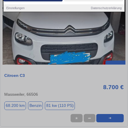
Einstellungen
Datenschutzerklärung
Citroen C3
8.700 €
Massweiler, 66506
68.200 km
Benzin
81 kw (110 PS)
★
➦
➜