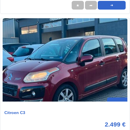
★
➦
➜
Citroen C3
2.499 €