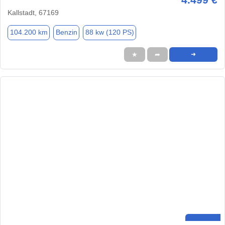
Kallstadt, 67169
104.200 km
Benzin
88 kw (120 PS)
★
➦
➜