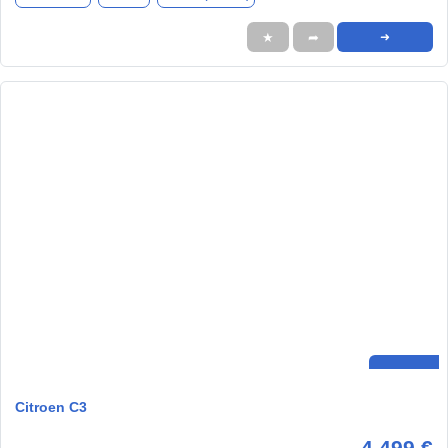
★
➦
➜
Citroen C3
4.499 €