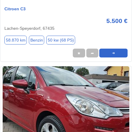
Citroen C3
5.500 €
Lachen-Speyerdorf, 67435
58.870 km
Benzin
50 kw (68 PS)
★
➦
➜