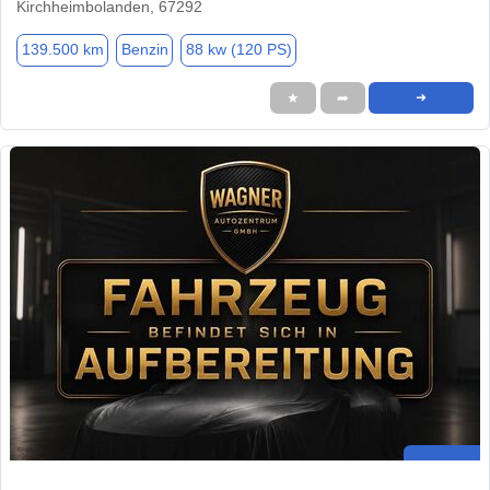
Kirchheimbolanden, 67292
139.500 km
Benzin
88 kw (120 PS)
★
➦
➜