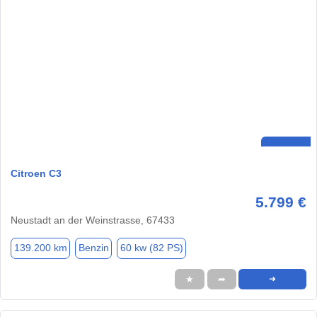
Citroen C3
5.799 €
Neustadt an der Weinstrasse, 67433
139.200 km
Benzin
60 kw (82 PS)
★
➦
➜