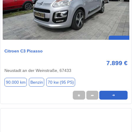
Citroen C3 Picasso
7.899 €
Neustadt an der Weinstraße, 67433
90.000 km
Benzin
70 kw (95 PS)
★
➦
➜