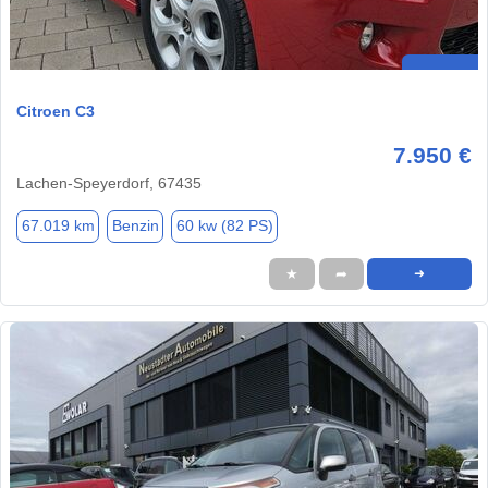
Citroen C3
7.950 €
Lachen-Speyerdorf, 67435
67.019 km
Benzin
60 kw (82 PS)
★
➦
➜