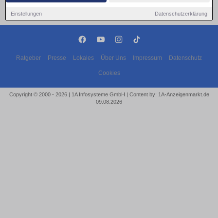
Einstellungen
Datenschutzerklärung
Ratgeber
Presse
Lokales
Über Uns
Impressum
Datenschutz
Cookies
Copyright © 2000 - 2026 | 1A Infosysteme GmbH | Content by: 1A-Anzeigenmarkt.de
09.08.2026