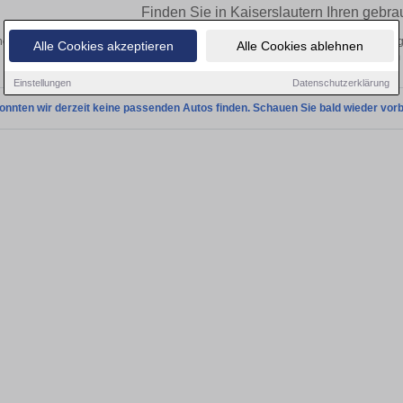
Finden Sie in Kaiserslautern Ihren gebr
en Sie in Kaiserslautern einen Chevrolet Aveo Gebrauchtwagen? Entdecken Sie 
Alle Cookies akzeptieren
Alle Cookies ablehnen
Preisklassen von privat und vom
Einstellungen
Datenschutzerklärung
onnten wir derzeit keine passenden Autos finden. Schauen Sie bald wieder vorb