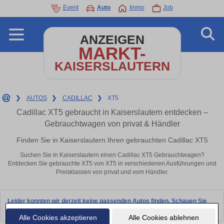
Event
Auto
Immo
Job
ANZEIGEN
MARKT-
KAISERSLAUTERN
❯
AUTOS
❯
CADILLAC
❯
XT5
Cadillac XT5 gebraucht in Kaiserslautern entdecken –
Gebrauchtwagen von privat & Händler
Finden Sie in Kaiserslautern Ihren gebrauchten Cadillac XT5
Suchen Sie in Kaiserslautern einen Cadillac XT5 Gebrauchtwagen?
Entdecken Sie gebrauchte XT5 von XT5 in verschiedenen Ausführungen und
Preisklassen von privat und vom Händler.
Leider konnten wir derzeit keine passenden Autos finden. Schauen Sie
bald wieder vorbei!
Alle Cookies akzeptieren
Alle Cookies ablehnen