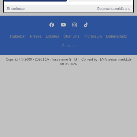
Einstellungen
Datenschutzerklärung
Ratgeber
Presse
Lokales
Über Uns
Impressum
Datenschutz
Cookies
Copyright © 2000 - 2026 | 1A Infosysteme GmbH | Content by: 1A-Anzeigenmarkt.de
08.08.2026