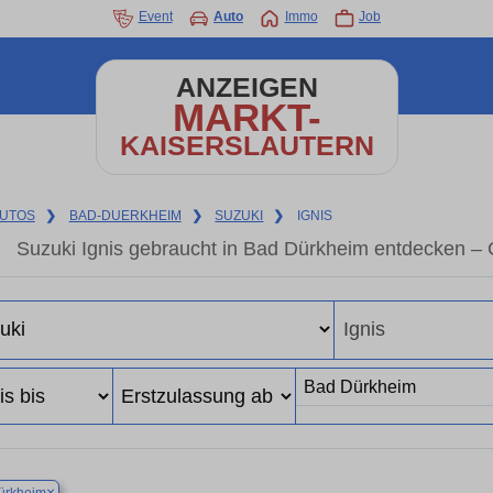
Event
Auto
Immo
Job
ANZEIGEN
MARKT-
KAISERSLAUTERN
UTOS
❯
BAD-DUERKHEIM
❯
SUZUKI
❯
IGNIS
Suzuki Ignis gebraucht in Bad Dürkheim entdecken –
×