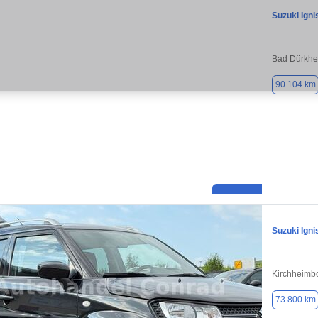
Suzuki Igni
Bad Dürkhe
90.104 km
Suzuki Igni
Kirchheimb
73.800 km