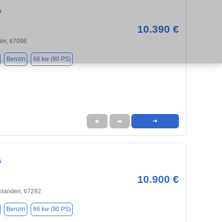
s
10.390 €
im, 67098
Benzin
66 kw (90 PS)
★
➦
➜
s
10.900 €
olanden, 67292
Benzin
66 kw (90 PS)