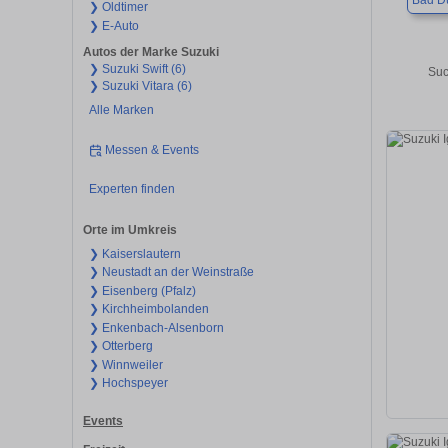
Bad D
❯ Oldtimer
❯ E-Auto
Autos der Marke Suzuki
❯ Suzuki Swift (6)
Suc
❯ Suzuki Vitara (6)
Alle Marken
Messen & Events
Experten finden
Orte im Umkreis
❯ Kaiserslautern
❯ Neustadt an der Weinstraße
❯ Eisenberg (Pfalz)
❯ Kirchheimbolanden
❯ Enkenbach-Alsenborn
❯ Otterberg
❯ Winnweiler
❯ Hochspeyer
Events