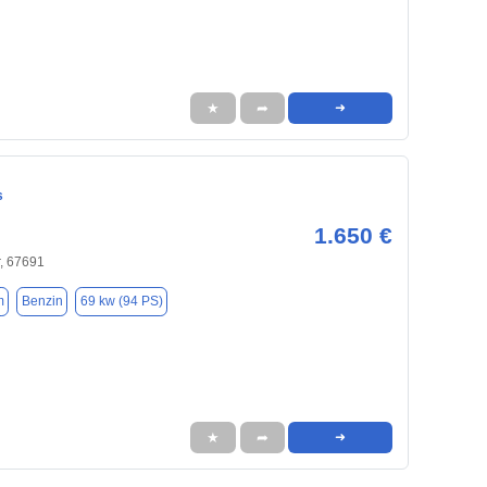
★
➦
➜
s
1.650 €
, 67691
m
Benzin
69 kw (94 PS)
★
➦
➜