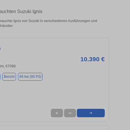
auchten Suzuki Ignis
rauchte Ignis von Suzuki in verschiedenen Ausführungen und
 Händler.
s
10.390 €
im, 67098
Benzin
66 kw (90 PS)
★
➦
➜