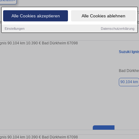
ürkheim
Finden Sie in Bad Dürkheim Ihren gebr
Alle Cookies akzeptieren
Alle Cookies ablehnen
hen Sie in Bad Dürkheim einen Suzuki Ignis Gebrauchtwagen? Entdecken Sie geb
Preisklassen von privat und vom
Einstellungen
Datenschutzerklärung
Suzuki Igni
Bad Dürkhe
90.104 km