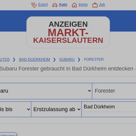
Event
Auto
Immo
Job
ANZEIGEN
MARKT-
KAISERSLAUTERN
UTOS
❯
BAD-DUERKHEIM
❯
SUBARU
❯
FORESTER
Subaru Forester gebraucht in Bad Dürkheim entdecken 
×