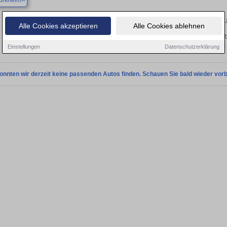
ürkheim
Finden Sie in Bad Dürkheim Ihren gebra
Alle Cookies akzeptieren
Alle Cookies ablehnen
Sie in Bad Dürkheim einen Subaru Forester Gebrauchtwagen? Entdecken Sie geb
Preisklassen von privat und vom
Einstellungen
Datenschutzerklärung
onnten wir derzeit keine passenden Autos finden. Schauen Sie bald wieder vorb