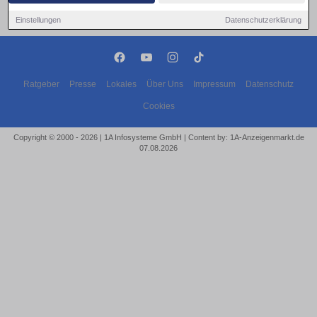
Einstellungen
Datenschutzerklärung
Ratgeber
Presse
Lokales
Über Uns
Impressum
Datenschutz
Cookies
Copyright © 2000 - 2026 | 1A Infosysteme GmbH | Content by: 1A-Anzeigenmarkt.de
07.08.2026