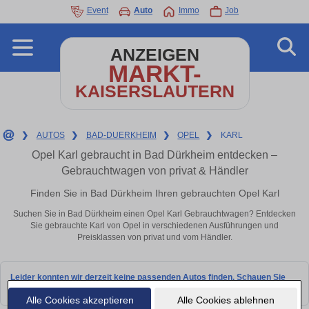
Event
Auto
Immo
Job
ANZEIGEN
MARKT-
KAISERSLAUTERN
❯
AUTOS
❯
BAD-DUERKHEIM
❯
OPEL
❯
KARL
Opel Karl gebraucht in Bad Dürkheim entdecken –
Gebrauchtwagen von privat & Händler
Finden Sie in Bad Dürkheim Ihren gebrauchten Opel Karl
Suchen Sie in Bad Dürkheim einen Opel Karl Gebrauchtwagen? Entdecken
Sie gebrauchte Karl von Opel in verschiedenen Ausführungen und
Preisklassen von privat und vom Händler.
Leider konnten wir derzeit keine passenden Autos finden. Schauen Sie
bald wieder vorbei!
Alle Cookies akzeptieren
Alle Cookies ablehnen